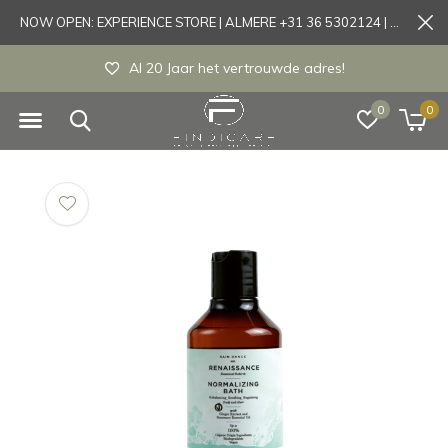
NOW OPEN: EXPERIENCE STORE | ALMERE +31 36 5302124 | Tönisvorst +49 21519175905
Al 20 Jaar het vertrouwde adres!
0
0