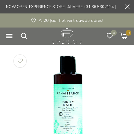
NOW OPEN: EXPERIENCE STORE | ALMERE +31 36 5302124 | Tönisvorst +49 21519175905
Al 20 Jaar het vertrouwde adres!
0
0