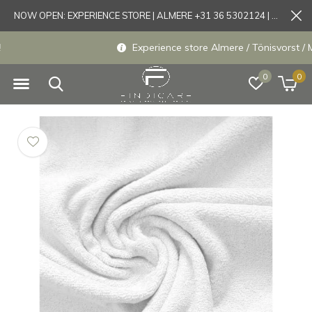
NOW OPEN: EXPERIENCE STORE | ALMERE +31 36 5302124 | Tönisvorst +49 21519175905
Experience store Almere / Tönisvorst / Mortsel
0
0