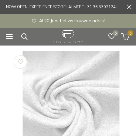
NOW OPEN: EXPERIENCE STORE | ALMERE +31 36 5302124 | Tönisvorst +49 21519175905
Al 20 Jaar het vertrouwde adres!
0
0