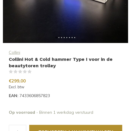
Collini
Collini Hot & Cold hammer Type I voor in de
beautytoren trolley
(0)
€299,00
Excl. btw
EAN:
7433606857823
Op voorraad
- Binnen 1 werkdag verstuurd