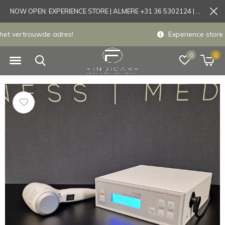
NOW OPEN: EXPERIENCE STORE | ALMERE +31 36 5302124 | Tönisvorst +49 21519175905
Experience store Almere / Tönisvorst / Mortsel
0
0