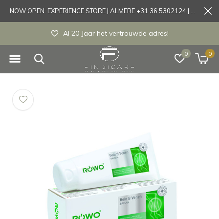
NOW OPEN: EXPERIENCE STORE | ALMERE +31 36 5302124 | Tönisvorst +49 21519175905
Al 20 Jaar het vertrouwde adres!
0
0