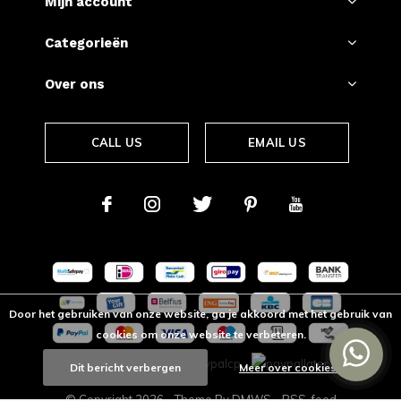
Mijn account
Categorieën
Over ons
CALL US
EMAIL US
Door het gebruiken van onze website, ga je akkoord met het gebruik van
cookies om onze website te verbeteren.
Dit bericht verbergen
Meer over cookies »
© Copyright
2026
- Theme By
DMWS
-
RSS-feed