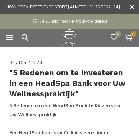
NOW OPEN: EXPERIENCE STORE | ALMERE +31 36 5302124 | Tönisvorst +49 21519175905
Experience store Almere / Tönisvorst / Mortsel
0
0
02 / Dec / 2024
"5 Redenen om te Investeren
in een HeadSpa Bank voor Uw
Wellnesspraktijk"
5 Redenen om een HeadSpa Bank te Kiezen voor
Uw Wellnesspraktijk
Een HeadSpa bank van Collini is een slimme