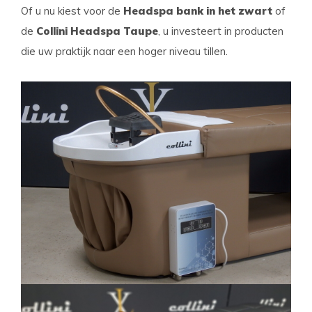
Of u nu kiest voor de
Headspa bank in het zwart
of
de
Collini Headspa Taupe
, u investeert in producten
die uw praktijk naar een hoger niveau tillen.