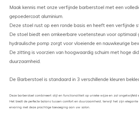
Maak kennis met onze verfijnde barberstoel met een volle
gepoedercoat aluminium.
Deze stoel rust op een ronde basis en heeft een verfijnde 
De stoel biedt een omkeerbare voetensteun voor optimaal 
hydraulische pomp zorgt voor vloeiende en nauwkeurige be
De zitting is voorzien van hoogwaardig schuim met hoge di
duurzaamheid.
De Barberstoel is standaard in 3 verschillende kleuren bekle
Deze barberstoel combineert stijl en functionaliteit op unieke wijze en zal ongetwijfeld 
Het biedt de perfecte balans tussen comfort en duurzaamheid, terwijl het zijn elegant
ervaring met deze prachtige toevoeging aan uw salon.