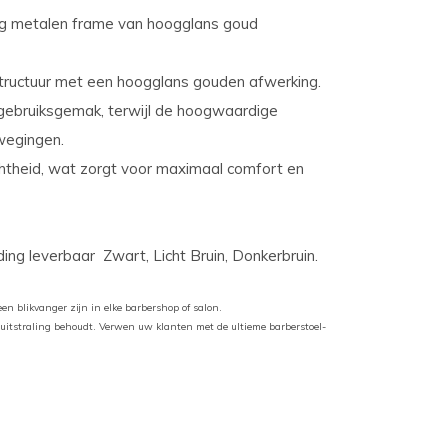
dig metalen frame van hoogglans goud
structuur met een hoogglans gouden afwerking.
gebruiksgemak, terwijl de hoogwaardige
wegingen.
chtheid, wat zorgt voor maximaal comfort en
ding leverbaar Zwart, Licht Bruin, Donkerbruin.
een blikvanger zijn in elke barbershop of salon.
e uitstraling behoudt. Verwen uw klanten met de ultieme barberstoel-