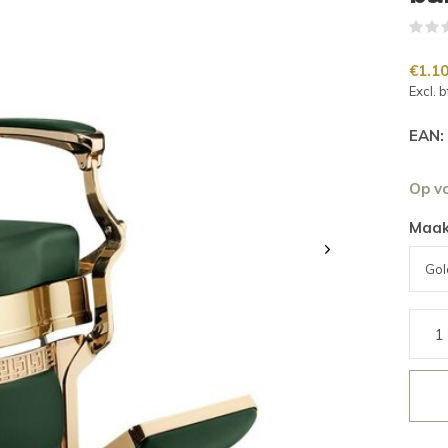
€1.1
Excl. 
EAN:
Op v
Maak