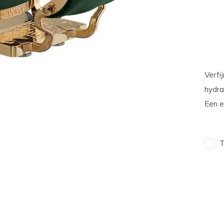
Verfi
hydra
Een e
T