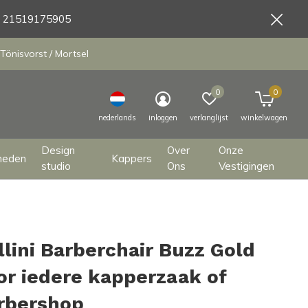
9 21519175905
Tönisvorst / Mortsel
0
0
nederlands
inloggen
verlanglijst
winkelwagen
Design
Over
Onze
heden
Kappers
studio
Ons
Vestigingen
llini Barberchair Buzz Gold
or iedere kapperzaak of
rbershop