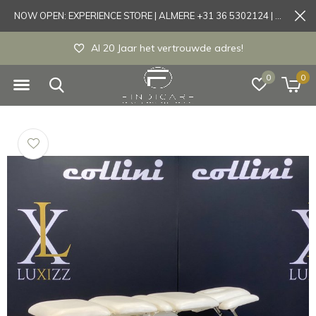
NOW OPEN: EXPERIENCE STORE | ALMERE +31 36 5302124 | Tönisvorst +49 21519175905
Experience store Almere / Tönisvorst / Mortsel
0
0