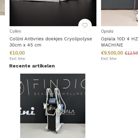
Collini
Opiala
Collini Antivries doekjes Cryolipolyse
Opiala 10D 4 H
30cm x 45 cm
MACHINE
€10,00
€9.500,00
€12.50
Excl. btw
Excl. btw
Recente artikelen