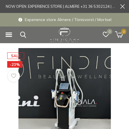
NOW OPEN: EXPERIENCE STORE | ALMERE +31 36 5302124 | Tönisvorst +49 21519175905
Experience store Almere / Tönisvorst / Mortsel
0
0
SALE
-23%