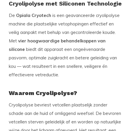
Cryolipolyse met Siliconen Technologie
De
Opiala Cryotech
is een geavanceerde cryolipolyse
machine die plaatselijke vetophopingen effectief en
veilig aanpakt met behulp van gecontroleerde koude.
Met
vier hoogwaardige behandelkoppen van
silicone
biedt dit apparaat een ongeëvenaarde
pasvorm, optimale zuigkracht en betere geleiding van
kou — wat resulteert in een snellere, veiligere én
effectievere vetreductie.
Waarom Cryolipolyse?
Cryolipolyse bevriest vetcellen plaatselijk zonder
schade aan de huid of omliggend weefsel. De bevroren
vetcellen sterven geleidelijk af en worden op natuurlijke
wijze door het lichaam afgevoerd. Het resultaat: een