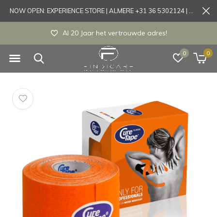
NOW OPEN: EXPERIENCE STORE | ALMERE +31 36 5302124 | Tönisvorst +49 21519175905
Experience store Almere / Tönisvorst / Mortsel
0
0