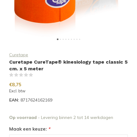
Curetape
Curetape CureTape® kinesiology tape classic 5
cm. x 5 meter
(0)
€8,75
Excl. btw
EAN:
8717624162169
Op voorraad
- Levering binnen 2 tot 14 werkdagen
Maak een keuze:
*