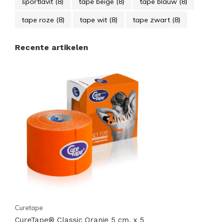
sportlavit
(8)
tape beige
(8)
tape blauw
(8)
tape roze
(8)
tape wit
(8)
tape zwart
(8)
Recente artikelen
Curetape
CureTape® Classic Oranje 5 cm. x 5