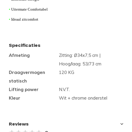
•
Uitermate Comfortabel
•
Ideaal zitcomfort
Specificaties
Afmeting
Zitting: Ø34x7,5 cm |
Hoog/laag: 53/73 cm
Draagvermogen
120 KG
statisch
Lifting power
N.V.T.
Kleur
Wit + chrome onderstel
Reviews