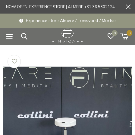
NOW OPEN: EXPERIENCE STORE | ALMERE +31 36 5302124 | Tönisvorst +49 21519175905
Experience store Almere / Tönisvorst / Mortsel
0
0