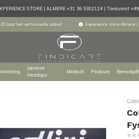
PERIENCE STORE | ALMERE +31 36 5302124 | Tönisvorst +4
 20 Jaar het vertrouwde adres!
Experience store Almere / 
Japanse
inrichting
Medisch
Pedicure
Benodigd
Headspa
Collini
Co
Fy