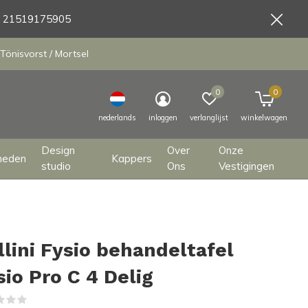
9 21519175905
Tönisvorst / Mortsel
0
0
nederlands
inloggen
verlanglijst
winkelwagen
Design
Over
Onze
heden
Kappers
studio
Ons
Vestigingen
llini Fysio behandeltafel
sio Pro C 4 Delig
(0)