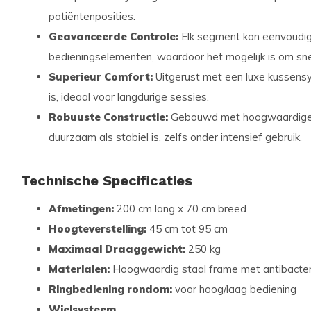
patiëntenposities.
Geavanceerde Controle:
Elk segment kan eenvoudig
bedieningselementen, waardoor het mogelijk is om snel 
Superieur Comfort:
Uitgerust met een luxe kussens
is, ideaal voor langdurige sessies.
Robuuste Constructie:
Gebouwd met hoogwaardige m
duurzaam als stabiel is, zelfs onder intensief gebruik.
Technische Specificaties
Afmetingen:
200 cm lang x 70 cm breed
Hoogteverstelling:
45 cm tot 95 cm
Maximaal Draaggewicht:
250 kg
Materialen:
Hoogwaardig staal frame met antibacter
Ringbediening rondom:
voor hoog/laag bediening
Wielsysteem