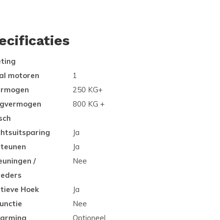
ecificaties
ting
al motoren
1
vermogen
250 KG+
gvermogen
800 KG +
sch
chtsuitsparing
Ja
teunen
Ja
euningen /
Nee
reders
tieve Hoek
Ja
functie
Nee
arming
Optioneel