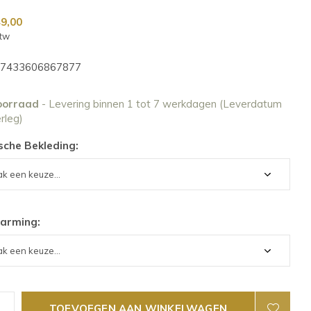
49,00
btw
7433606867877
oorraad
- Levering binnen 1 tot 7 werkdagen (Leverdatum
erleg)
sche Bekleding:
arming:
TOEVOEGEN AAN WINKELWAGEN