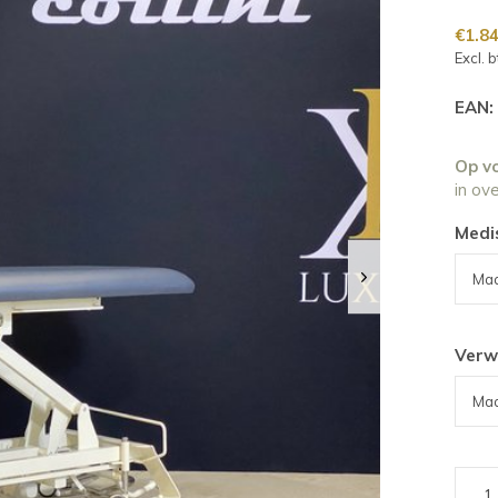
€1.8
Excl. 
EAN:
Op v
in ov
Medi
Verw