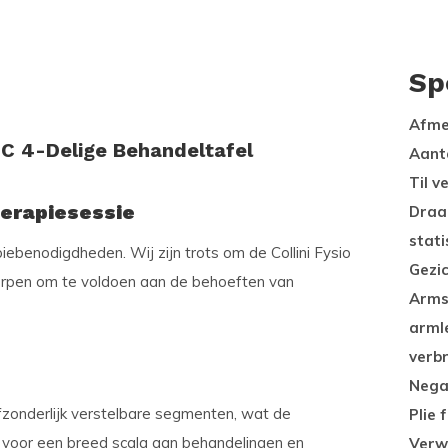
Sp
Afme
 C 4-Delige Behandeltafel
Aant
Til 
herapiesessie
Draa
stati
iebenodigdheden. Wij zijn trots om de Collini Fysio
Gezi
worpen om te voldoen aan de behoeften van
Arms
arml
verb
Nega
fzonderlijk verstelbare segmenten, wat de
Plie 
n voor een breed scala aan behandelingen en
Verw