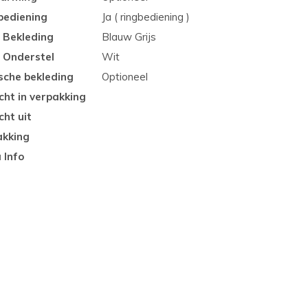
bediening
Ja ( ringbediening )
 Bekleding
Blauw Grijs
r Onderstel
Wit
sche bekleding
Optioneel
cht in verpakking
ht uit
akking
 Info