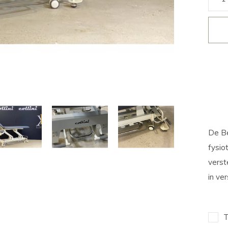
De Be
fysio
verst
in ve
T