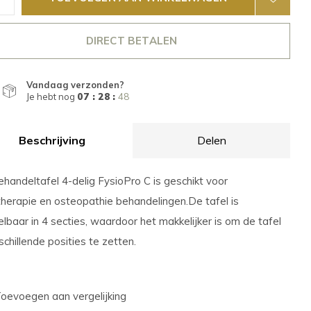
DIRECT BETALEN
Vandaag verzonden?
Je hebt nog
07 : 28 :
47
Beschrijving
Delen
handeltafel 4-delig FysioPro C is geschikt voor
therapie en osteopathie behandelingen.De tafel is
elbaar in 4 secties, waardoor het makkelijker is om de tafel
rschillende posities te zetten.
oevoegen aan vergelijking