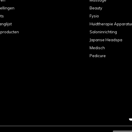
tellingen
Beauty
ets
Fysio
anglijst
Huidtherapie Apparatu
k producten
Saloninrichting
Japanse Headspa
Medisch
Pedicure