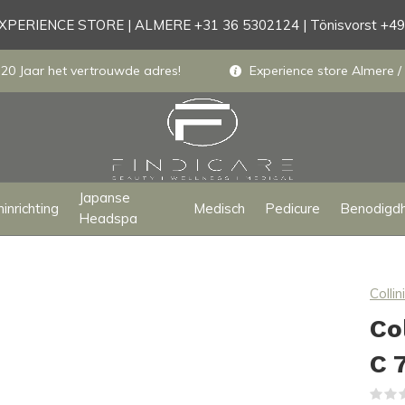
PERIENCE STORE | ALMERE +31 36 5302124 | Tönisvorst +4
 20 Jaar het vertrouwde adres!
Experience store Almere / 
Japanse
inrichting
Medisch
Pedicure
Benodigd
Headspa
Collini
Co
C 