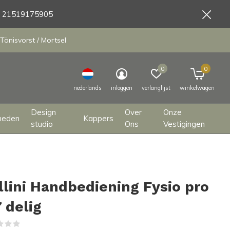
9 21519175905
Tönisvorst / Mortsel
0
0
nederlands
inloggen
verlanglijst
winkelwagen
Design
Over
Onze
heden
Kappers
studio
Ons
Vestigingen
llini Handbediening Fysio pro
7 delig
(0)