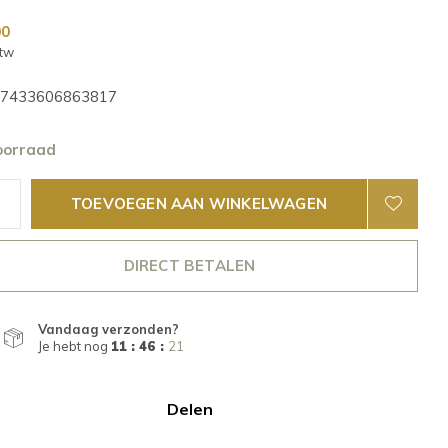
00
btw
7433606863817
oorraad
TOEVOEGEN AAN WINKELWAGEN
DIRECT BETALEN
Vandaag verzonden?
Je hebt nog
11 : 46 :
21
Delen