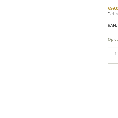
€99,
Excl. 
EAN:
Op v