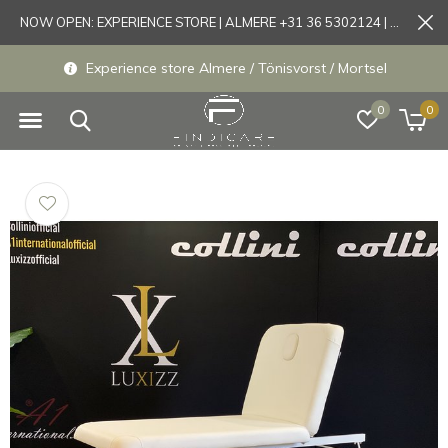
NOW OPEN: EXPERIENCE STORE | ALMERE +31 36 5302124 | Tönisvorst +49 21519175905
Experience store Almere / Tönisvorst / Mortsel
0
0