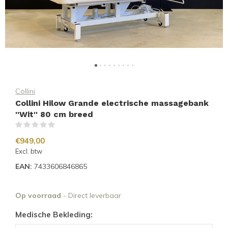
Collini
Collini Hilow Grande electrische massagebank
''Wit'' 80 cm breed
(0)
€949,00
Excl. btw
EAN:
7433606846865
Op voorraad
- Direct leverbaar
Medische Bekleding: