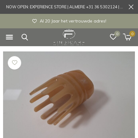
NOW OPEN: EXPERIENCE STORE | ALMERE +31 36 5302124 | Tönisvorst +49 21519175905
Al 20 Jaar het vertrouwde adres!
0
0