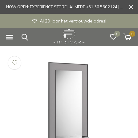
NOW OPEN: EXPERIENCE STORE | ALMERE +31 36 5302124 | Tönisvorst +49 21519175905
rouwde adres!
Experience store Almere / 
0
0