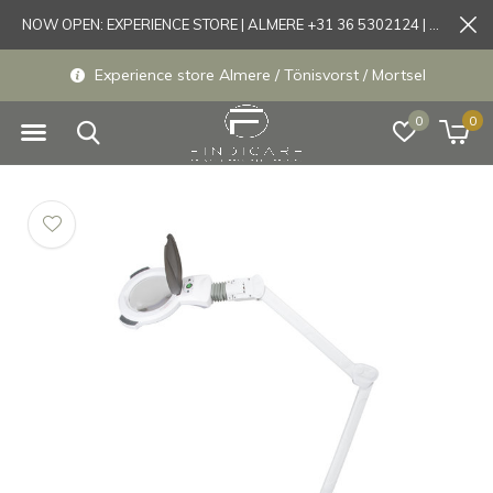
NOW OPEN: EXPERIENCE STORE | ALMERE +31 36 5302124 | Tönisvorst +49 21519175905
Experience store Almere / Tönisvorst / Mortsel
0
0