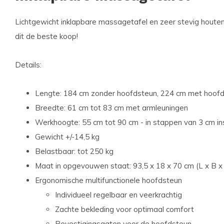
Lichtgewicht inklapbare massagetafel en zeer stevig houten 
dit de beste koop!
Details:
Lengte: 184 cm zonder hoofdsteun, 224 cm met hoof
Breedte: 61 cm tot 83 cm met armleuningen
Werkhoogte: 55 cm tot 90 cm - in stappen van 3 cm in
Gewicht +/-14,5 kg
Belastbaar: tot 250 kg
Maat in opgevouwen staat: 93,5 x 18 x 70 cm (L x B x
Ergonomische multifunctionele hoofdsteun
Individueel regelbaar en veerkrachtig
Zachte bekleding voor optimaal comfort
Bevestigingsgaten voor de hoofdsteun