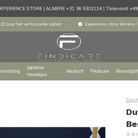
PERIENCE STORE | ALMERE +31 36 5302124 | Tönisvorst +4
 20 Jaar het vertrouwde adres!
Experience store Almere / 
Japanse
inrichting
Medisch
Pedicure
Benodigd
Headspa
Dutch
Du
Be