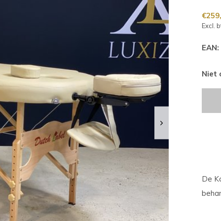
€259
Excl. 
EAN:
Niet
De Ko
behan