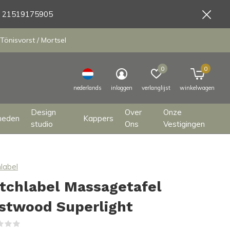
9 21519175905
Tönisvorst / Mortsel
0
0
nederlands
inloggen
verlanglijst
winkelwagen
Design
Over
Onze
heden
Kappers
studio
Ons
Vestigingen
label
tchlabel Massagetafel
stwood Superlight
(0)