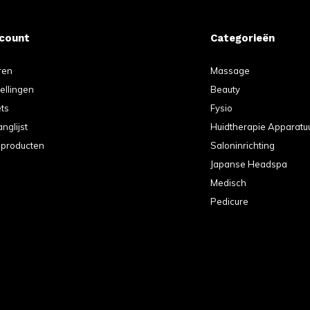
ccount
Categorieën
ren
Massage
tellingen
Beauty
ets
Fysio
anglijst
Huidtherapie Apparatu
k producten
Saloninrichting
Japanse Headspa
Medisch
Pedicure