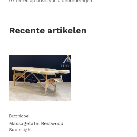
0 sterren op basis van 0 beoordelingen
Recente artikelen
Dutchlabel
Massagetafel Bestwood
Superlight