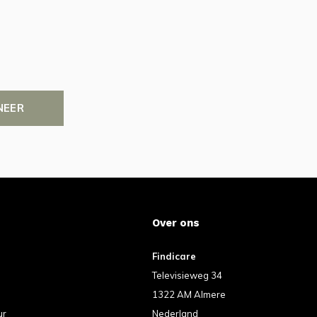
NEER
Over ons
Findicare
Televisieweg 34
1322 AM Almere
ur
Nederland