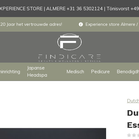
PERIENCE STORE | ALMERE +31 36 5302124 | Tönisvorst +4
 20 Jaar het vertrouwde adres!
Experience store Almere / 
Japanse
inrichting
Medisch
Pedicure
Benodigd
Headspa
Dutch
Du
Es