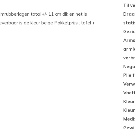
Til 
rubberlagen total +/- 11 cm dik en het is
Draa
verbaar is de kleur beige Pakketprijs : tafel +
stati
Gezi
Arms
arml
verb
Nega
Plie 
Verw
Voet
Kleur
Kleu
Medi
Gewi