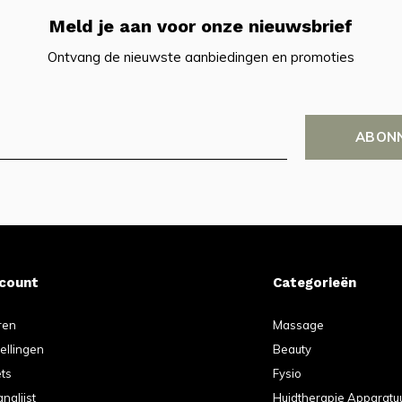
Meld je aan voor onze nieuwsbrief
Ontvang de nieuwste aanbiedingen en promoties
ABON
ccount
Categorieën
ren
Massage
tellingen
Beauty
ets
Fysio
anglijst
Huidtherapie Apparatu