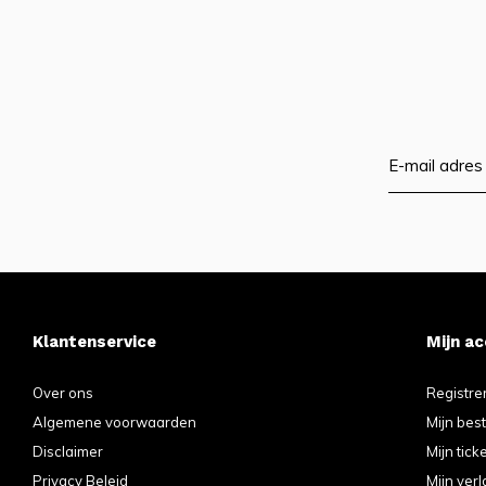
Klantenservice
Mijn a
Over ons
Registre
Algemene voorwaarden
Mijn bes
Disclaimer
Mijn tick
Privacy Beleid
Mijn verl