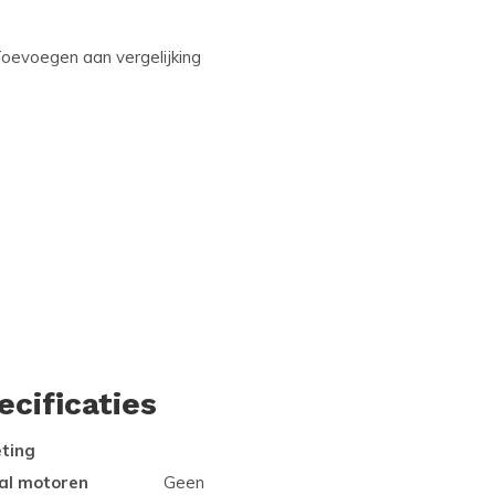
oevoegen aan vergelijking
ecificaties
ting
al motoren
Geen