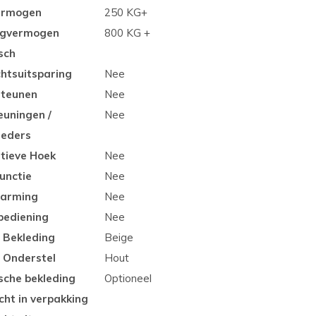
vermogen
250 KG+
gvermogen
800 KG +
sch
chtsuitsparing
Nee
teunen
Nee
euningen /
Nee
reders
tieve Hoek
Nee
functie
Nee
arming
Nee
bediening
Nee
 Bekleding
Beige
r Onderstel
Hout
sche bekleding
Optioneel
cht in verpakking