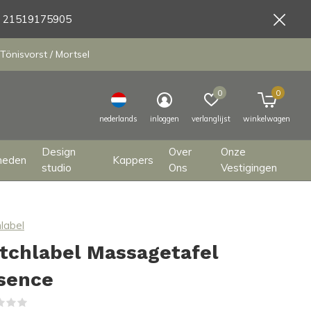
9 21519175905
Tönisvorst / Mortsel
0
0
nederlands
inloggen
verlanglijst
winkelwagen
Design
Over
Onze
heden
Kappers
studio
Ons
Vestigingen
label
tchlabel Massagetafel
sence
(0)