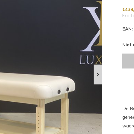
€439
Excl. 
EAN:
Niet
De Be
gehee
waard