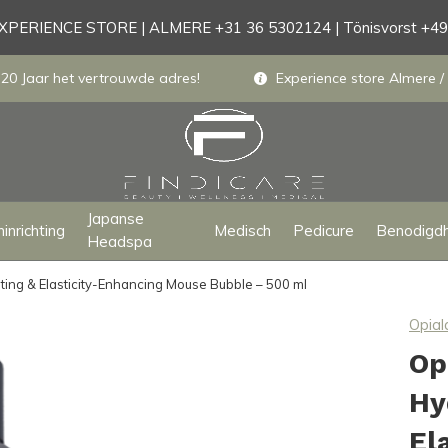
PERIENCE STORE | ALMERE +31 36 5302124 | Tönisvorst +4
 20 Jaar het vertrouwde adres!
Experience store Almere / 
Japanse
inrichting
Medisch
Pedicure
Benodigd
Headspa
ing & Elasticity-Enhancing Mouse Bubble – 500 ml
Opial
Op
Hy
El