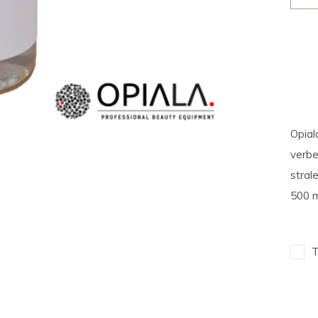
Opial
verbe
stral
500 m
T