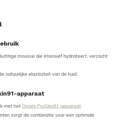
l
Gebruik
 luchtige mousse die intensief hydrateert, verzacht
natuurlijke elasticiteit van de huid.
kin91-apparaat
ik met het
Opiala ProSkin91-apparaat
.
ënten zorgt de combinatie voor een optimale