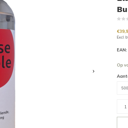
Bu
€39,
Excl. 
EAN:
Op v
Aant