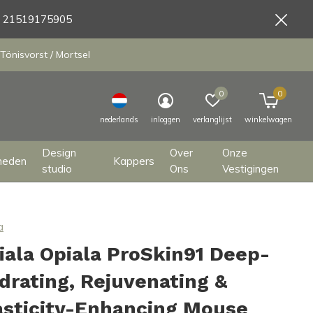
9 21519175905
Tönisvorst / Mortsel
0
0
nederlands
inloggen
verlanglijst
winkelwagen
Design
Over
Onze
heden
Kappers
studio
Ons
Vestigingen
a
iala Opiala ProSkin91 Deep-
drating, Rejuvenating &
asticity-Enhancing Mouse