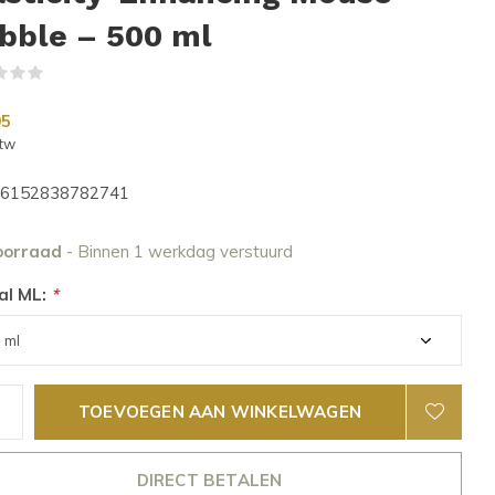
bble – 500 ml
(0)
95
btw
6152838782741
oorraad
- Binnen 1 werkdag verstuurd
al ML:
*
TOEVOEGEN AAN WINKELWAGEN
DIRECT BETALEN