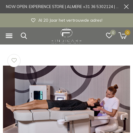
NOW OPEN: EXPERIENCE STORE | ALMERE +31 36 5302124 | Tönisvorst +49 21519175905
Experience store Almere / Tönisvorst / Mortsel
0
0