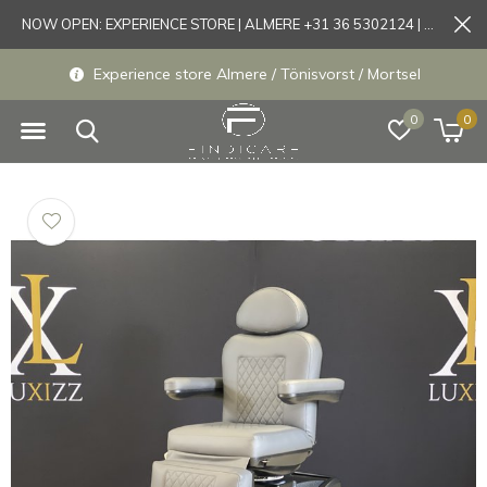
NOW OPEN: EXPERIENCE STORE | ALMERE +31 36 5302124 | Tönisvorst +49 21519175905
Experience store Almere / Tönisvorst / Mortsel
0
0