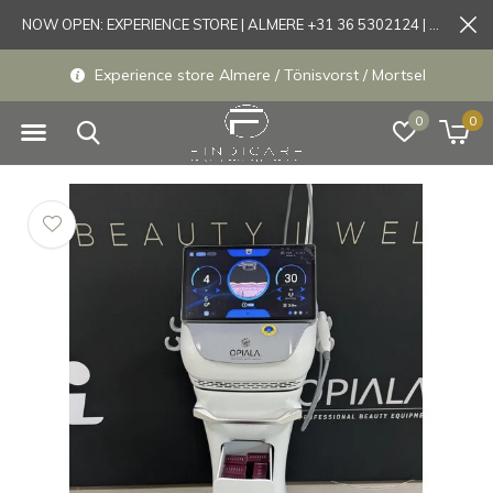
NOW OPEN: EXPERIENCE STORE | ALMERE +31 36 5302124 | Tönisvorst +49 21519175905
Experience store Almere / Tönisvorst / Mortsel
0
0