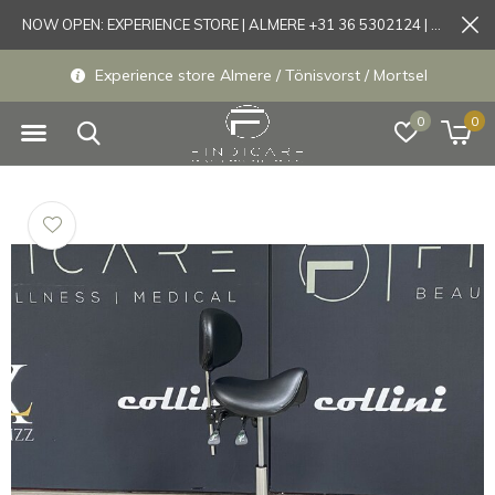
NOW OPEN: EXPERIENCE STORE | ALMERE +31 36 5302124 | Tönisvorst +49 21519175905
Experience store Almere / Tönisvorst / Mortsel
0
0