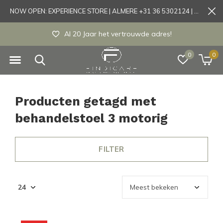
NOW OPEN: EXPERIENCE STORE | ALMERE +31 36 5302124 | Tönisvorst +49 21519175905
Al 20 Jaar het vertrouwde adres!
0
0
Producten getagd met
behandelstoel 3 motorig
FILTER