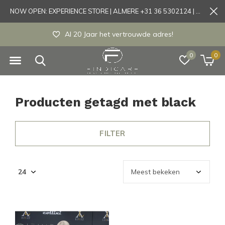
NOW OPEN: EXPERIENCE STORE | ALMERE +31 36 5302124 | Tönisvorst +49 21519175905
Al 20 Jaar het vertrouwde adres!
0
0
Producten getagd met black
FILTER