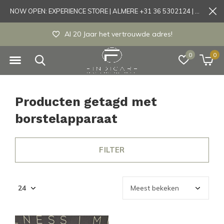
NOW OPEN: EXPERIENCE STORE | ALMERE +31 36 5302124 | Tönisvorst +49 21519175905
Al 20 Jaar het vertrouwde adres!
0
0
Producten getagd met
borstelapparaat
FILTER