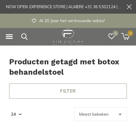
NOW OPEN: EXPERIENCE STORE | ALMERE +31 36 5302124 | Tönisvorst +49 21519175905
Al 20 Jaar het vertrouwde adres!
0
0
Producten getagd met botox
behandelstoel
FILTER