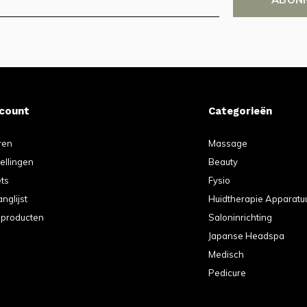
ccount
Categorieën
ren
Massage
tellingen
Beauty
ets
Fysio
anglijst
Huidtherapie Apparatu
k producten
Saloninrichting
Japanse Headspa
Medisch
Pedicure