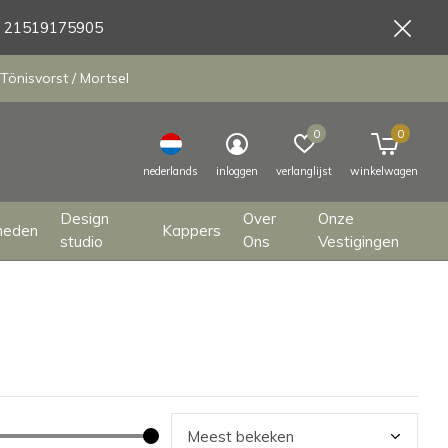
9 21519175905
Tönisvorst / Mortsel
0
0
nederlands
inloggen
verlanglijst
winkelwagen
Design
Over
Onze
heden
Kappers
studio
Ons
Vestigingen