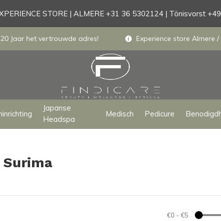
PERIENCE STORE | ALMERE +31 36 5302124 | Tönisvorst +4
 20 Jaar het vertrouwde adres!
Experience store Almere / 
Japanse
inrichting
Medisch
Pedicure
Benodigd
Headspa
i Surima
€0
-
€5