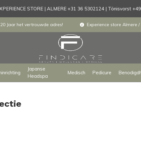
PERIENCE STORE | ALMERE +31 36 5302124 | Tönisvorst +4
 20 Jaar het vertrouwde adres!
Experience store Almere / 
Japanse
inrichting
Medisch
Pedicure
Benodigd
Headspa
ectie