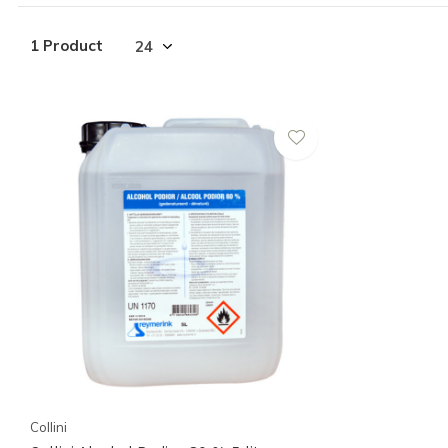
1 Product
Collini