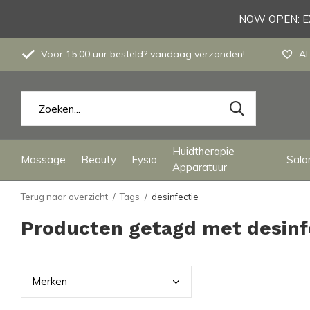
NOW OPEN: EX
Voor 15:00 uur besteld? vandaag verzonden!
Al
Huidtherapie
Massage
Beauty
Fysio
Salon
Apparatuur
Terug naar overzicht
Tags
desinfectie
Producten getagd met desinf
Merk
en