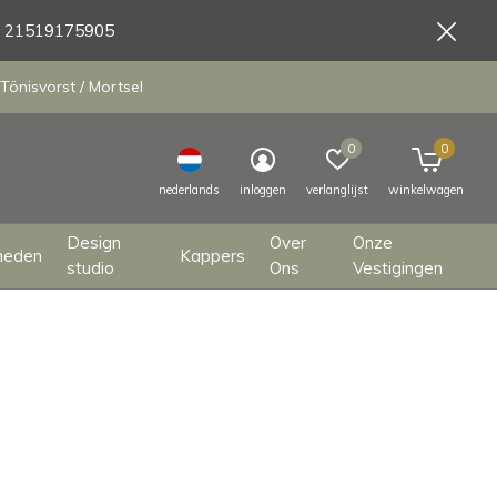
9 21519175905
Tönisvorst / Mortsel
0
0
nederlands
inloggen
verlanglijst
winkelwagen
Design
Over
Onze
heden
Kappers
studio
Ons
Vestigingen