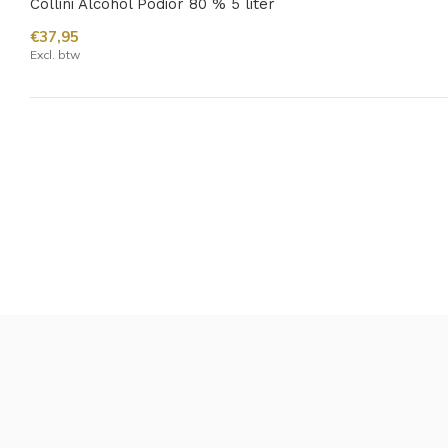
Collini Alcohol Podior 80 % 5 liter
€37,95
Excl. btw