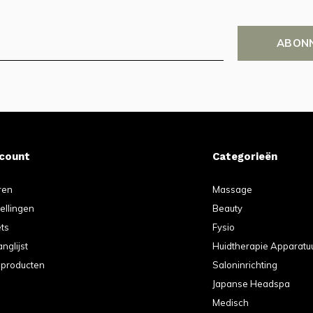
ABON
ccount
Categorieën
ren
Massage
tellingen
Beauty
ets
Fysio
anglijst
Huidtherapie Apparatu
k producten
Saloninrichting
Japanse Headspa
Medisch