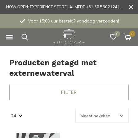
NOW OPEN: EXPERIENCE STORE | ALMERE +31 36 5302124 | Tönisvorst +49 21519175905
Voor 15:00 uur besteld? vandaag verzonden!
0
0
Producten getagd met
externewaterval
FILTER