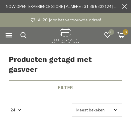
NOW OPEN: EXPERIENCE STORE | ALMERE +31 36 5302124 | Tönisvorst +49 21519175905
Al 20 Jaar het vertrouwde adres!
0
0
Producten getagd met
gasveer
FILTER