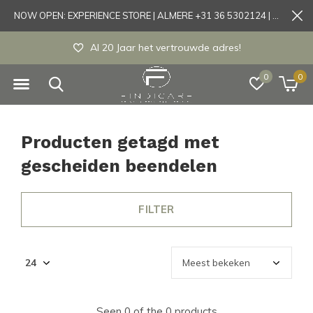
NOW OPEN: EXPERIENCE STORE | ALMERE +31 36 5302124 | Tönisvorst +49 21519175905
Al 20 Jaar het vertrouwde adres!
0
0
Producten getagd met
gescheiden beendelen
FILTER
Seen 0 of the 0 products