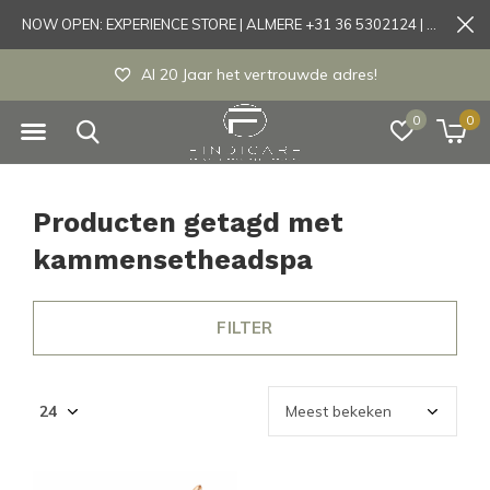
NOW OPEN: EXPERIENCE STORE | ALMERE +31 36 5302124 | Tönisvorst +49 21519175905
Al 20 Jaar het vertrouwde adres!
0
0
Producten getagd met
kammensetheadspa
FILTER