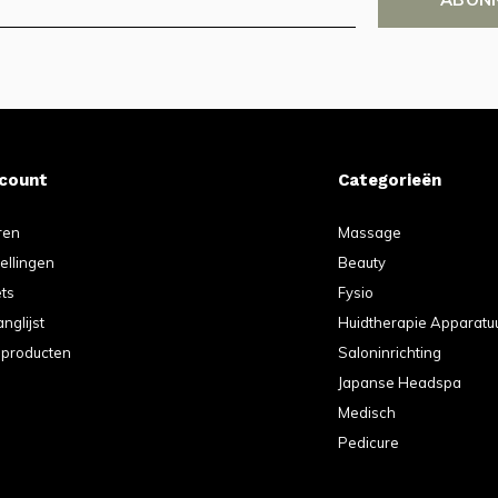
ccount
Categorieën
ren
Massage
tellingen
Beauty
ets
Fysio
anglijst
Huidtherapie Apparatu
k producten
Saloninrichting
Japanse Headspa
Medisch
Pedicure