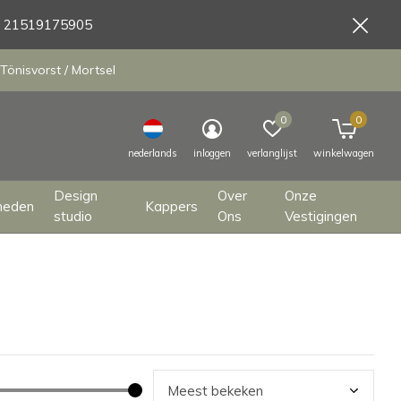
9 21519175905
Tönisvorst / Mortsel
0
0
nederlands
inloggen
verlanglijst
winkelwagen
Design
Over
Onze
heden
Kappers
studio
Ons
Vestigingen