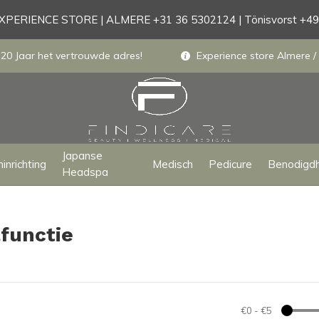
PERIENCE STORE | ALMERE +31 36 5302124 | Tönisvorst +4
 20 Jaar het vertrouwde adres!
Experience store Almere / 
Japanse
inrichting
Medisch
Pedicure
Benodigd
Headspa
functie
€0
-
€5