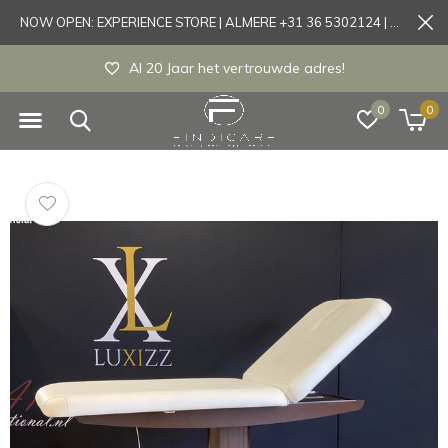
NOW OPEN: EXPERIENCE STORE | ALMERE +31 36 5302124 | Tönisvorst +49 21519175905
Experience store Almere / Tönisvorst / Mortsel
0
0