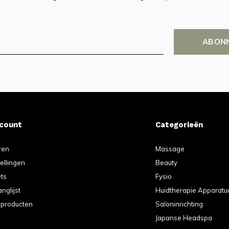
ABON
ccount
Categorieën
ren
Massage
tellingen
Beauty
ets
Fysio
anglijst
Huidtherapie Apparatu
k producten
Saloninrichting
Japanse Headspa