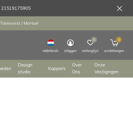
9 21519175905
Tönisvorst / Mortsel
0
0
nederlands
inloggen
verlanglijst
winkelwagen
Design
Over
Onze
heden
Kappers
studio
Ons
Vestigingen