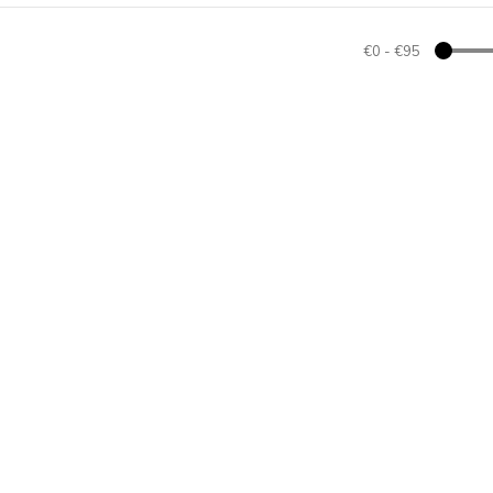
€0
-
€95