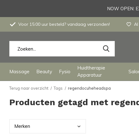
NOW OPEN: EX
Voor 15:00 uur besteld? vandaag verzonden!
Al
Huidtherapie
Massage
Beauty
Fysio
Salon
Apparatuur
Terug naar overzicht
Tags
regendocuheheadspa
Producten getagd met rege
Merk
en