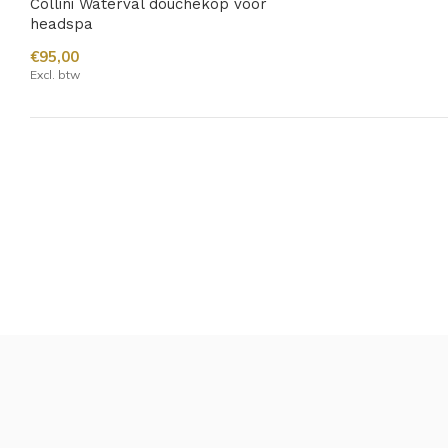
Collini Waterval douchekop voor
headspa
€95,00
Excl. btw