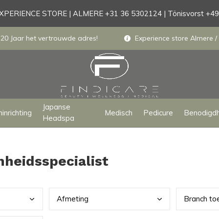
PERIENCE STORE | ALMERE +31 36 5302124 | Tönisvorst +4
 20 Jaar het vertrouwde adres!
Experience store Almere / 
Japanse
inrichting
Medisch
Pedicure
Benodigd
Headspa
heidsspecialist
Afme
ting
Bran
ch to