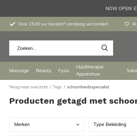
NOW OPEN: EX
Voor 15:00 uur besteld? vandaag verzonden!
Al
Huidtherapie
Massage
Beauty
Fysio
Salon
Apparatuur
Terug naar overzicht
Tags
schoonheidsspecialist
Producten getagd met schoon
Merk
en
Type
Bekleding