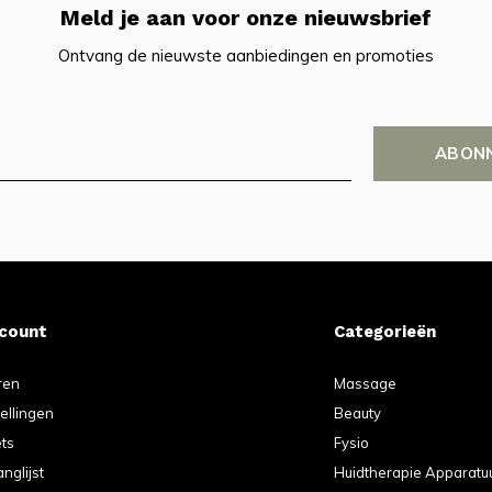
Meld je aan voor onze nieuwsbrief
Ontvang de nieuwste aanbiedingen en promoties
ABON
ccount
Categorieën
ren
Massage
tellingen
Beauty
ets
Fysio
anglijst
Huidtherapie Apparatu