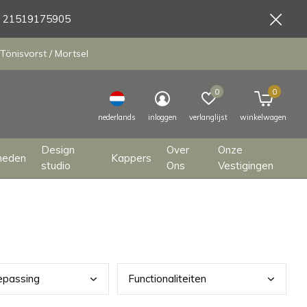
9 21519175905
Tönisvorst / Mortsel
0
0
nederlands
inloggen
verlanglijst
winkelwagen
Design
Over
Onze
heden
Kappers
studio
Ons
Vestigingen
epassing
Func
tionaliteiten