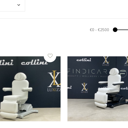
€0
-
€2500