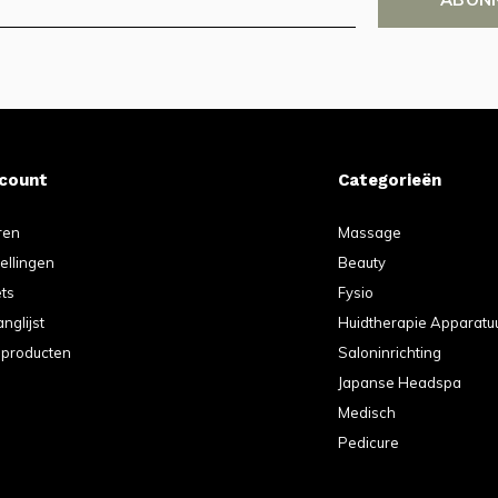
ccount
Categorieën
ren
Massage
tellingen
Beauty
ets
Fysio
anglijst
Huidtherapie Apparatu
k producten
Saloninrichting
Japanse Headspa
Medisch
Pedicure