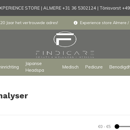
PERIENCE STORE | ALMERE +31 36 5302124 | Tönisvorst +4
 20 Jaar het vertrouwde adres!
Experience store Almere / 
Japanse
inrichting
Medisch
Pedicure
Benodigd
Headspa
nalyser
€0
-
€5