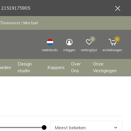
9 21519175905
Tönisvorst / Mortsel
0
0
nederlands
inloggen
verlanglijst
winkelwagen
Design
Over
Onze
heden
Kappers
studio
Ons
Vestigingen