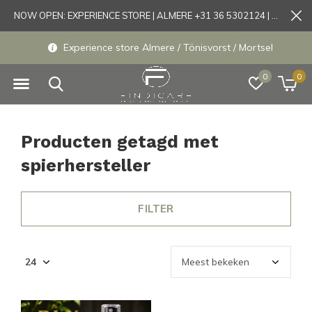
NOW OPEN: EXPERIENCE STORE | ALMERE +31 36 5302124 | Tönisvorst +49 21519175905
Experience store Almere / Tönisvorst / Mortsel
0
0
Producten getagd met
spierhersteller
FILTER