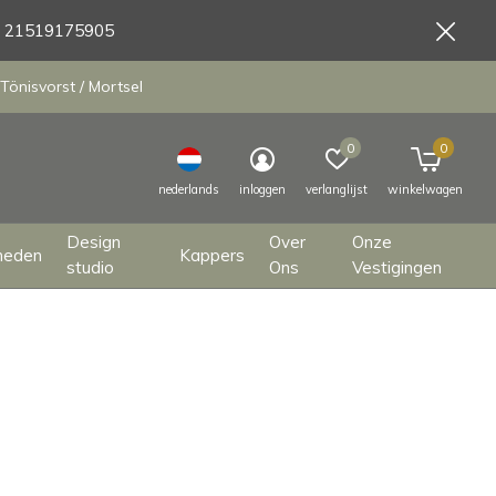
9 21519175905
Tönisvorst / Mortsel
0
0
nederlands
inloggen
verlanglijst
winkelwagen
Design
Over
Onze
heden
Kappers
studio
Ons
Vestigingen