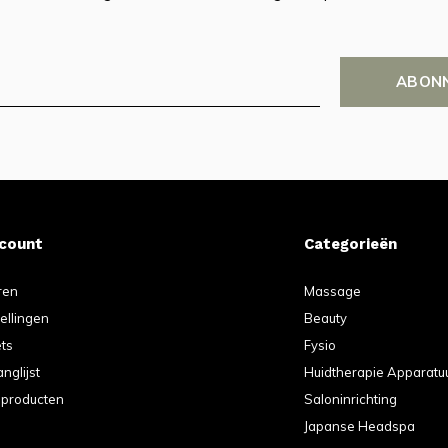
ABON
ccount
Categorieën
ren
Massage
tellingen
Beauty
ets
Fysio
anglijst
Huidtherapie Apparatu
k producten
Saloninrichting
Japanse Headspa