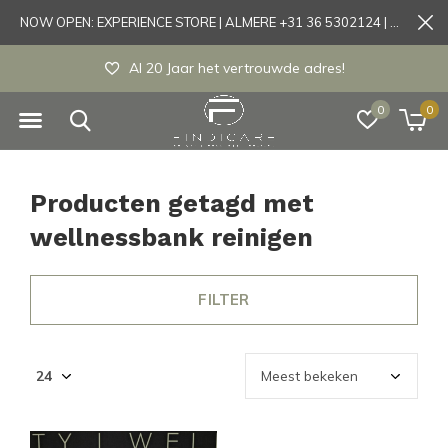
NOW OPEN: EXPERIENCE STORE | ALMERE +31 36 5302124 | Tönisvorst +49 21519175905
Al 20 Jaar het vertrouwde adres!
0
0
Producten getagd met
wellnessbank reinigen
FILTER