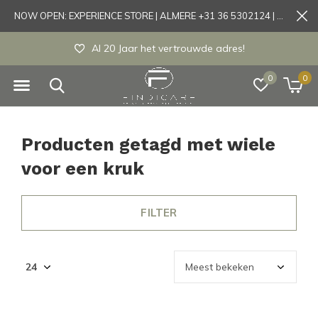
NOW OPEN: EXPERIENCE STORE | ALMERE +31 36 5302124 | Tönisvorst +49 21519175905
Al 20 Jaar het vertrouwde adres!
0
0
Producten getagd met wiele
voor een kruk
FILTER