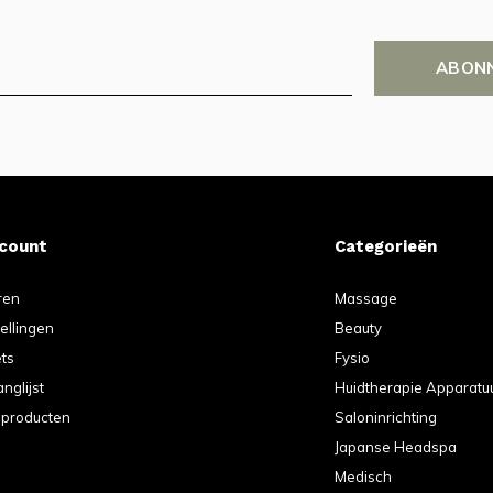
ABON
ccount
Categorieën
ren
Massage
tellingen
Beauty
ets
Fysio
anglijst
Huidtherapie Apparatu
k producten
Saloninrichting
Japanse Headspa
Medisch