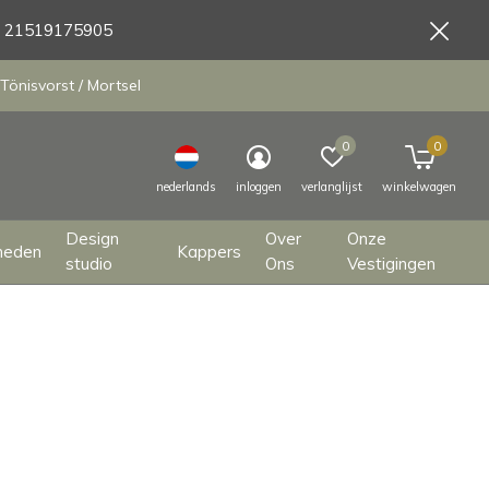
9 21519175905
Tönisvorst / Mortsel
0
0
nederlands
inloggen
verlanglijst
winkelwagen
Design
Over
Onze
heden
Kappers
studio
Ons
Vestigingen