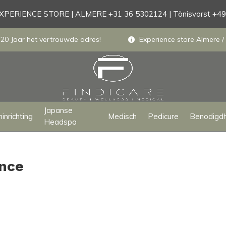
PERIENCE STORE | ALMERE +31 36 5302124 | Tönisvorst +4
 20 Jaar het vertrouwde adres!
Experience store Almere / 
Japanse
inrichting
Medisch
Pedicure
Benodigd
Headspa
ence