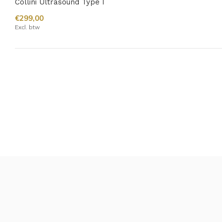
Collini Ultrasound Type I
€299,00
Excl. btw