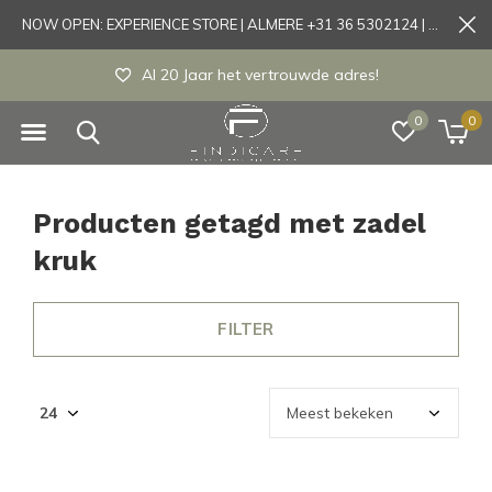
NOW OPEN: EXPERIENCE STORE | ALMERE +31 36 5302124 | Tönisvorst +49 21519175905
Al 20 Jaar het vertrouwde adres!
0
0
Producten getagd met zadel
kruk
FILTER