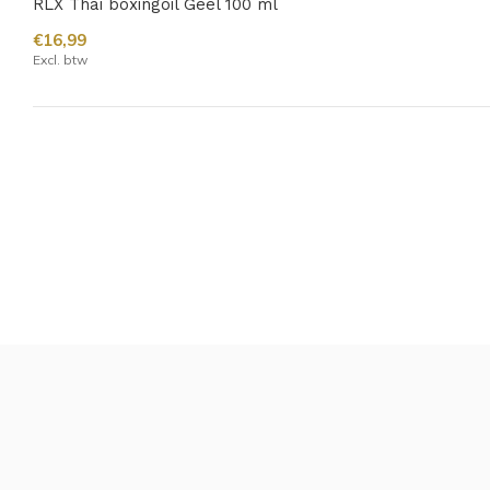
RLX Thai boxingoil Geel 100 ml
€16,99
Excl. btw