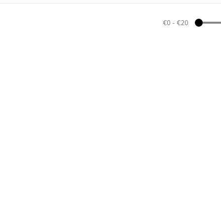
€0
-
€20