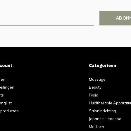
ABON
ccount
Categorieën
ren
Massage
tellingen
Beauty
ets
Fysio
anglijst
Huidtherapie Apparatu
k producten
Saloninrichting
Japanse Headspa
Medisch