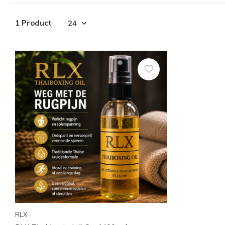
1 Product
RLX