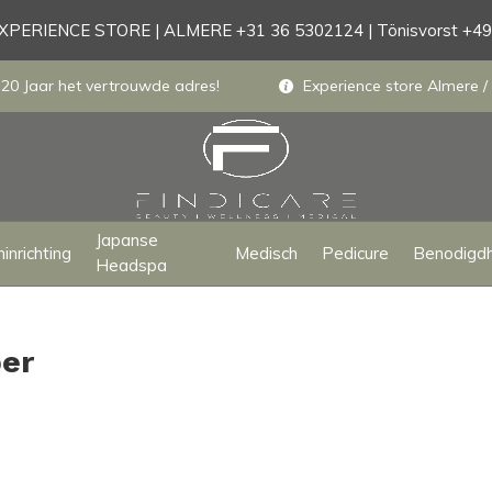
PERIENCE STORE | ALMERE +31 36 5302124 | Tönisvorst +4
 20 Jaar het vertrouwde adres!
Experience store Almere / 
Japanse
inrichting
Medisch
Pedicure
Benodigd
Headspa
ber