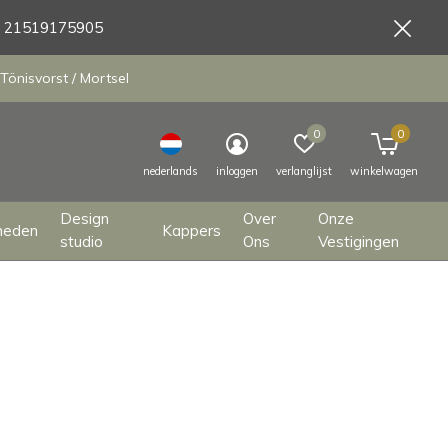
9 21519175905
Tönisvorst / Mortsel
0
0
nederlands
inloggen
verlanglijst
winkelwagen
Design
Over
Onze
heden
Kappers
studio
Ons
Vestigingen