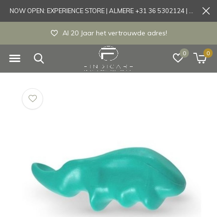
NOW OPEN: EXPERIENCE STORE | ALMERE +31 36 5302124 | Tönisvorst +49 21519175905
Al 20 Jaar het vertrouwde adres!
0
0