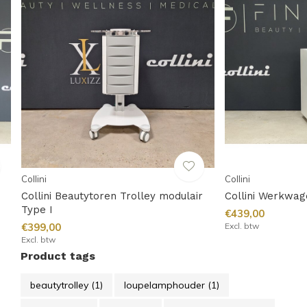
Collini
Collini
Collini Beautytoren Trolley modulair
Collini Werkwag
Type I
€439,00
€399,00
Excl. btw
Excl. btw
Product tags
beautytrolley
(1)
loupelamphouder
(1)