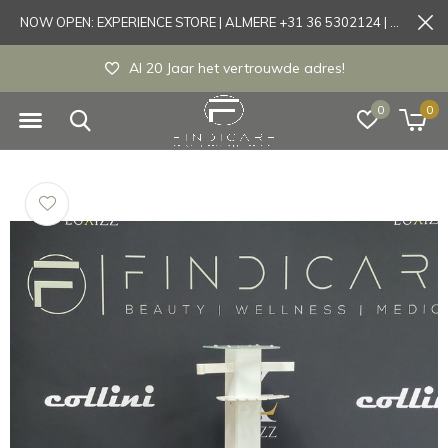
NOW OPEN: EXPERIENCE STORE | ALMERE +31 36 5302124 | Tönisvorst +49 21519175905
Experience store Almere / Tönisvorst / Mortsel
0
0