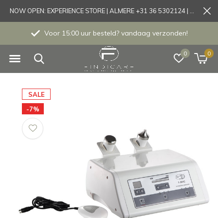
NOW OPEN: EXPERIENCE STORE | ALMERE +31 36 5302124 | Tönisvorst +49 21519175905
Al 20 Jaar het vertrouwde adres!
0
0
SALE
-7%